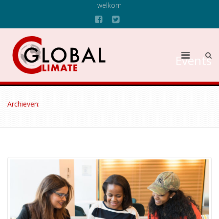
welkom
Events
Archieven: