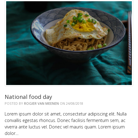
National food day
POSTED BY
ROGIER VAN MEENEN
ON 24/08/2018
Lorem ipsum dolor sit amet, consectetur adipiscing elit. Nulla
convallis egestas rhoncus. Donec facilisis fermentum sem, ac
viverra ante luctus vel. Donec vel mauris quam. Lorem ipsum
dolor…