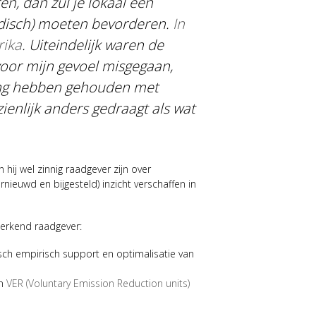
en, dan zul je lokaal een
ridisch) moeten bevorderen.
In
rika
. Uiteindelijk waren de
voor mijn gevoel misgegaan,
ing hebben gehouden met
ienlijk anders gedraagt als wat
 hij wel zinnig raadgever zijn over
nieuwd en bijgesteld) inzicht verschaffen in
erkend raadgever:
sch empirisch support en optimalisatie van
en
VER (Voluntary Emission Reduction units)