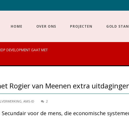
HOME
OVER ONS
PROJECTEN
GOLD STA
RDP DEVELOPMENT GAAT MET
t Rogier van Meenen extra uitdagingen
LVERWERKING
,
AMS-ID
2
er. Secundair voor de mens, die economische system