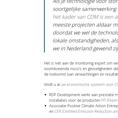
Als je technologie voor sto
soortgelijke samenwerking 
het kader van CDM is een a
meeste projecten aldaar mi
doordat we wel de technol
lokale omstandigheden, als 
we in Nederland gewend zij
Het is niet aan de monitoring expert om vera
voortvloeiende risico’s en gevoeligheden di
de toekomst (van verwachtingen en resultat
Vindt u al
uw economische systeem voor CO2
RDP Development werkt aan prestatie mon
installaties voor de producten
FIT (Feed-
Associatie Positive Climate Action Ent
en
CER (Certified Emission Reduction uni