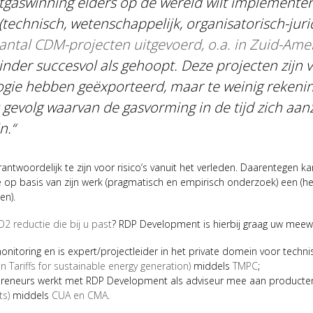
rtgaswinning elders op de wereld wilt implementer
(technisch, wetenschappelijk, organisatorisch-ju
antal CDM-projecten uitgevoerd, o.a. in Zuid-Ame
nder succesvol als gehoopt. Deze projecten zijn 
ogie hebben geëxporteerd, maar te weinig reken
gevolg waarvan de gasvorming in de tijd zich aanz
n.
“
ntwoordelijk te zijn voor risico’s vanuit het verleden. Daarentegen kan
e op basis van zijn werk (pragmatisch en empirisch onderzoek) een (her
en).
 reductie die bij u past
? RDP Development is hierbij graag uw meew
itoring en is expert/projectleider in het private domein voor techni
In Tariffs for sustainable energy generation)
middels
TMPC
;
repreneurs werkt met RDP Development als adviseur mee aan product
ts)
middels
CUA en CMA
.