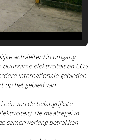
ijke activieiten) in omgang
an duurzame elektriciteit en CO
2
rdere internationale gebieden
t op het gebied van
 één van de belangrijkste
ktriciteit). De maatregel in
deze samenwerking betrokken