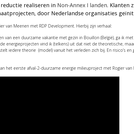
reductie realiseren in
Non-Annex I landen
. Klanten z
imaatprojecten, door Nederlandse organisaties geïni
Rogier van Meenen met RDP Development. Hierbij zijn verhaal:
 van een duurzame vakantie met gezin in Bouillon (België), ga ik me
 energieprojecten vind ik (telkens) uit dat niet de theoretische, maar j
lt iedere theorie (model) vanuit het verleden zich bij. En risico’s e
van het eerste afval-2-duurzame energie milieuproject met Rogier van 