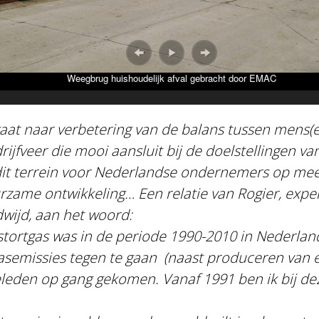
Weegbrug huishoudelijk afval gebracht door EMAC
gaat naar verbetering van de balans tussen mens(el
rijfveer die mooi aansluit bij de doelstellingen v
dit terrein voor Nederlandse ondernemers op mee
urzame ontwikkeling… Een relatie van Rogier,
exper
dwijd
, aan het woord:
stortgas was in de periode 1990-2010 in Nederland
emissies tegen te gaan (naast produceren van ele
geleden op gang gekomen. Vanaf 1991 ben ik bij 