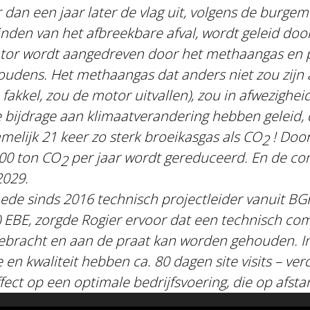
dan een jaar later de vlag uit, volgens de burgem
nden van het afbreekbare afval, wordt geleid door
tor wordt aangedreven door het methaangas en pr
udens. Het methaangas dat anders niet zou zijn 
fakkel, zou de motor uitvallen), zou in afwezighe
 bijdrage aan klimaatverandering hebben geleid,
melijk 21 keer zo sterk broeikasgas als CO
! Door
2
00 ton CO
per jaar wordt gereduceerd. En de con
2
2029.
mede sinds 2016 technisch projectleider vanuit BG
 EBE, zorgde Rogier ervoor dat een technisch co
ebracht en aan de praat kan worden gehouden. In
 en kwaliteit hebben ca. 80 dagen site visits – ver
fect op een optimale bedrijfsvoering, die op afst