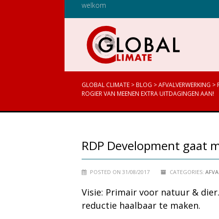
welkom
GLOBAL CLIMATE
>
BLOG
>
AFVALVERWERKING
>
ROGIER VAN MEENEN EXTRA UITDAGINGEN AAN!
RDP Development gaat me
POSTED ON 31/08/2017
CATEGORIES:
AFVA
Visie: Primair voor natuur & di
reductie haalbaar te maken.