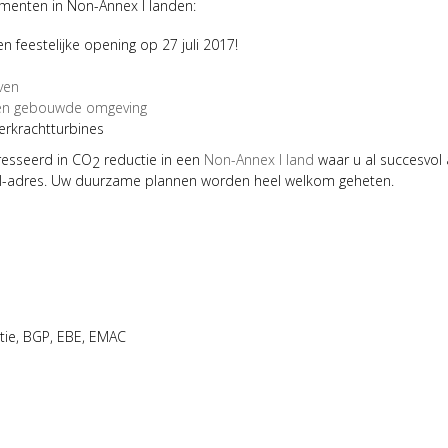
menten in Non-Annex I landen:
 feestelijke opening op 27 juli 2017!
ven
e en gebouwde omgeving
erkrachtturbines
resseerd in CO
reductie in een
Non-Annex I land
waar u al succesvol 
2
-adres. Uw duurzame plannen worden heel welkom geheten.
ntie, BGP, EBE, EMAC