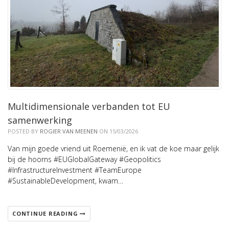
Multidimensionale verbanden tot EU
samenwerking
POSTED BY
ROGIER VAN MEENEN
ON 15/03/2026
Van mijn goede vriend uit Roemenië, en ik vat de koe maar gelijk
bij de hoorns #EUGlobalGateway #Geopolitics
#InfrastructureInvestment #TeamEurope
#SustainableDevelopment, kwam…
CONTINUE READING