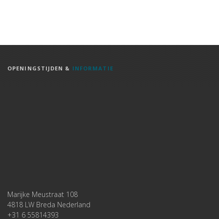
OPENINGSTIJDEN &
INFORMATIE
Marijke Meustraat 108
4818 LW Breda Nederland
+31 6 55814393