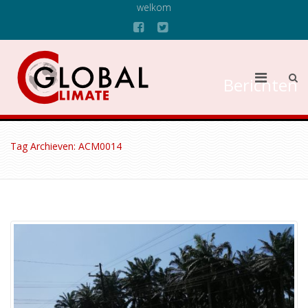
welkom
Berichten
Tag Archieven: ACM0014