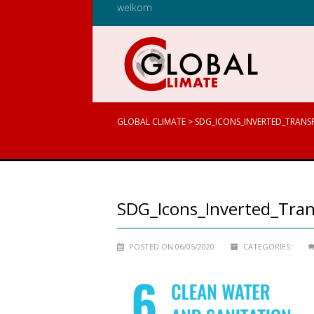
welkom
GLOBAL CLIMATE
>
SDG_ICONS_INVERTED_TRANS
SDG_Icons_Inverted_Tra
POSTED ON 06/05/2020
CATEGORIES: