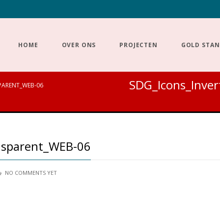
HOME
OVER ONS
PROJECTEN
GOLD STA
SDG_Icons_Inve
PARENT_WEB-06
nsparent_WEB-06
NO COMMENTS YET