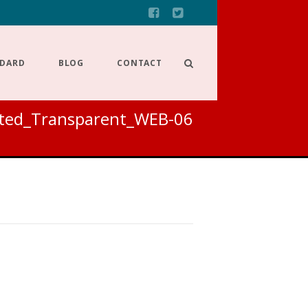
NDARD
BLOG
CONTACT
rted_Transparent_WEB-06