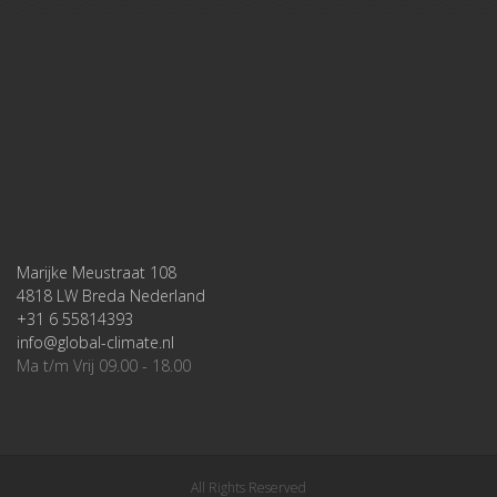
Marijke Meustraat 108
4818 LW Breda Nederland
+31 6 55814393
info@global-climate.nl
Ma t/m Vrij 09.00 - 18.00
All Rights Reserved