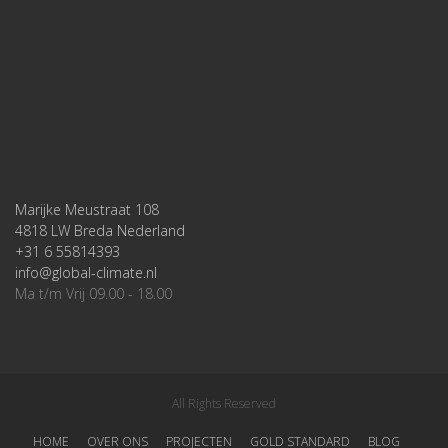
Marijke Meustraat 108
4818 LW Breda Nederland
+31 6 55814393
info@global-climate.nl
Ma t/m Vrij 09.00 - 18.00
All Rights Reserved
HOME
OVER ONS
PROJECTEN
GOLD STANDARD
BLOG