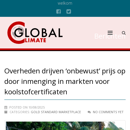
welkom
Berichten
Overheden drijven ‘onbewust’ prijs op
door inmenging in markten voor
koolstofcertificaten
POSTED ON 10/08/2025
CATEGORIES:
GOLD STANDARD MARKETPLACE
NO COMMENTS YET