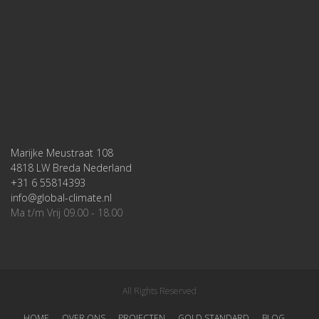
Marijke Meustraat 108
4818 LW Breda Nederland
+31 6 55814393
info@global-climate.nl
Ma t/m Vrij 09.00 - 18.00
All Rights Reserved
HOME
OVER ONS
PROJECTEN
GOLD STANDARD
BLOG