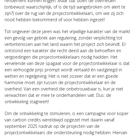
rendement kunnen krijgen. Maar dat doen de overheden
(onbewust waarschijnlijk, of is de tijd aangebroken om alert te
zijn?) over de rug van de projectontwikkelaars, om wie zij zich
nooit hebben bekommerd of voor hebben ingezet!
Tot ongeveer deze jaren was het vrijwillige karakter van de markt
een gevolg van gebrek aan regulering, zonder verplichting tot
verbintenissen aan het land waarin het project zich bevindt. Er
ontstond een karakter die recht deed aan de behoeften en
vergoedingen die projectontwikkelaars nodig hadden. Het
vervelende van deze spagaat voor de projectontwikkelaar is dat
een verhoogde prijs prompt wordt vertaald én vastgelegd in
wetten en regelgeving. Het is niet zozeer dat er een goede
harmonie moet zijn tussen de projectontwikkelaar en de
overheid. Van een overheid die onbetrouwbaar is, kun je niet
verwachten dat er mee te onderhandelen valt. Dus: de
ontwikkeling stagneert!
Om de ontwikkeling te stimuleren, is een campagne voor koper
van carbon credits wereldwijd opgezet met daarin vanaf
september 2025 nadruk op de projecten van de
projectontwikkelaars die ondersteuning nodig hebben. Hiervan