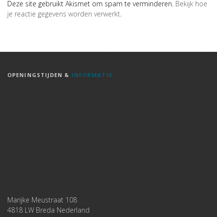
Deze site gebruikt Akismet om spam te verminderen.
Bekijk hoe
je reactie gegevens worden verwerkt
.
OPENINGSTIJDEN &
INFORMATIE
Marijke Meustraat 108
4818 LW Breda Nederland