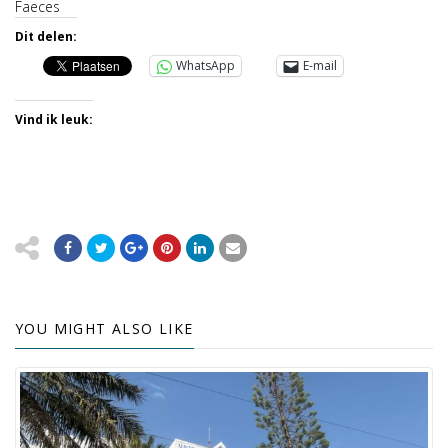
Faeces
Dit delen:
WhatsApp
E-mail
Vind ik leuk:
YOU MIGHT ALSO LIKE