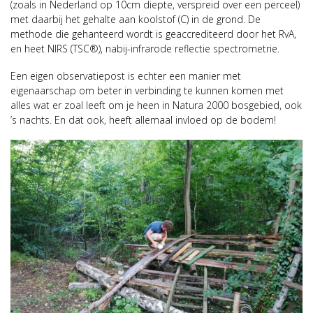
(zoals in Nederland op 10cm diepte, verspreid over een perceel)
met daarbij het gehalte aan koolstof (C) in de grond. De
methode die gehanteerd wordt is geaccrediteerd door het RvA,
en heet NIRS (TSC®), nabij-infrarode reflectie spectrometrie.
Een eigen observatiepost is echter een manier met
eigenaarschap om beter in verbinding te kunnen komen met
alles wat er zoal leeft om je heen in Natura 2000 bosgebied, ook
’s nachts. En dat ook, heeft allemaal invloed op de bodem!