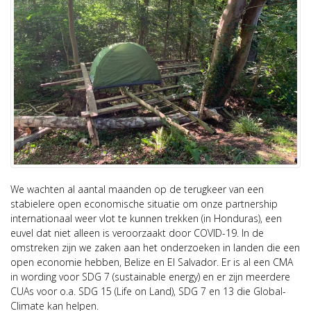
We wachten al aantal maanden op de terugkeer van een
stabielere open economische situatie om onze partnership
internationaal weer vlot te kunnen trekken (in Honduras), een
euvel dat niet alleen is veroorzaakt door COVID-19. In de
omstreken zijn we zaken aan het onderzoeken in landen die een
open economie hebben, Belize en El Salvador. Er is al een CMA
in wording voor SDG 7 (sustainable energy) en er zijn meerdere
CUAs voor o.a. SDG 15 (Life on Land), SDG 7 en 13 die Global-
Climate kan helpen.