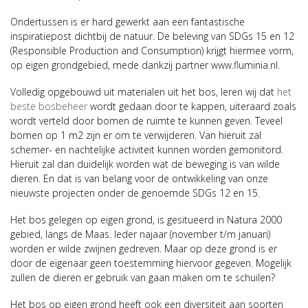
Ondertussen is er hard gewerkt aan een fantastische
inspiratiepost dichtbij de natuur. De beleving van SDGs 15 en 12
(Responsible Production and Consumption) krijgt hiermee vorm,
op eigen grondgebied, mede dankzij partner www.fluminia.nl.
Volledig opgebouwd uit materialen uit het bos, leren wij dat
het
beste bosbeheer
wordt gedaan door te kappen, uiteraard zoals
wordt verteld door bomen de ruimte te kunnen geven. Teveel
bomen op 1 m2 zijn er om te verwijderen. Van hieruit zal
schemer- en nachtelijke activiteit kunnen worden gemonitord.
Hieruit zal dan duidelijk worden wat de beweging is van wilde
dieren. En dat is van belang voor de ontwikkeling van onze
nieuwste projecten onder de genoemde SDGs 12 en 15.
Het bos gelegen op eigen grond, is gesitueerd in Natura 2000
gebied, langs de Maas. Ieder najaar (november t/m januari)
worden er wilde zwijnen gedreven. Maar op deze grond is er
door de eigenaar geen toestemming hiervoor gegeven. Mogelijk
zullen de dieren er gebruik van gaan maken om te schuilen?
Het bos op eigen grond heeft ook een diversiteit aan soorten