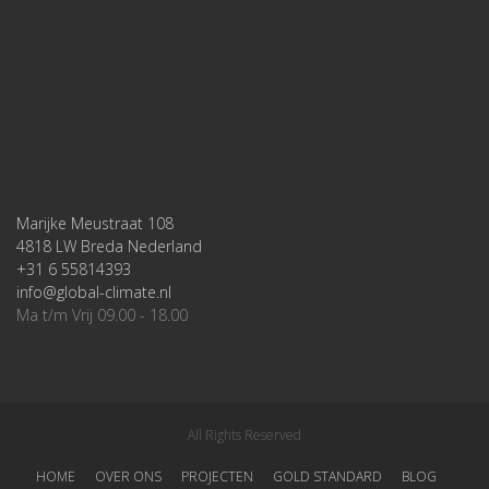
Marijke Meustraat 108
4818 LW Breda Nederland
+31 6 55814393
info@global-climate.nl
Ma t/m Vrij 09.00 - 18.00
All Rights Reserved
HOME
OVER ONS
PROJECTEN
GOLD STANDARD
BLOG