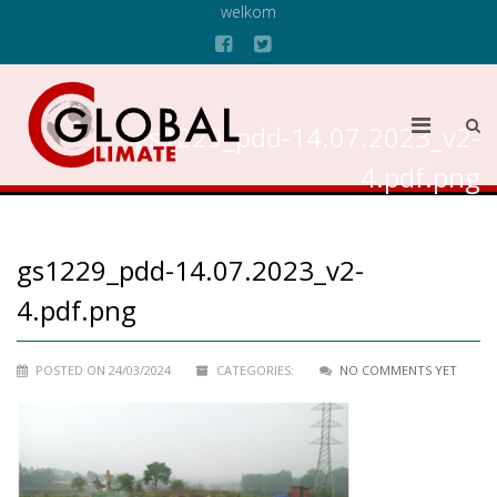
welkom
gs1229_pdd-14.07.2023_v2-
4.pdf.png
gs1229_pdd-14.07.2023_v2-
4.pdf.png
POSTED ON 24/03/2024
CATEGORIES:
NO COMMENTS YET