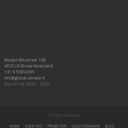
Marijke Meustraat 108
4818 LW Breda Nederland
+31 6 55814393
info@global-climate.nl
Ma t/m Vrij 09.00 - 18.00
All Rights Reserved
HOME
OVER ONS
PROJECTEN
GOLD STANDARD
BLOG