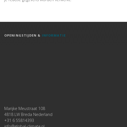
OPENINGSTIJDEN &
INFORMATIE
Marijke Meustraat 108
4818 LW Breda Nederland
+31 6 55814393
info@global-climate.nl